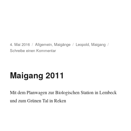
Veröffentlicht
Kategorien
Schlagwörter
4. Mai 2016
Allgemein
,
Maigänge
Leopold
,
Maigang
am
zu
Schreibe einen Kommentar
30.
April
2016
Maigang 2011
Maigang
Mit dem Planwagen zur Biologischen Station in Lembeck
und zum Grünen Tal in Reken