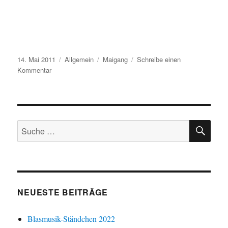
Veröffentlicht
Kategorien
Schlagwörter
14. Mai 2011
Allgemein
Maigang
Schreibe einen
am
zu
Kommentar
Maigang
2011
SU
Suche
nach:
NEUESTE BEITRÄGE
Blasmusik-Ständchen 2022