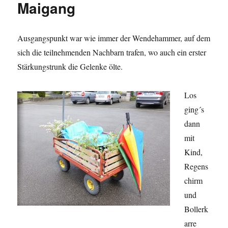
Maigang
Ausgangspunkt war wie immer der Wendehammer, auf dem
sich die teilnehmenden Nachbarn trafen, wo auch ein erster
Stärkungstrunk die Gelenke ölte.
Los
ging´s
dann
mit
Kind,
Regens
chirm
und
Bollerk
arre