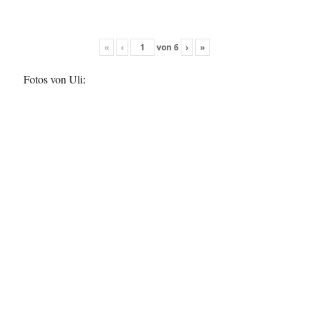
«
‹
von
6
›
»
Fotos von Uli: