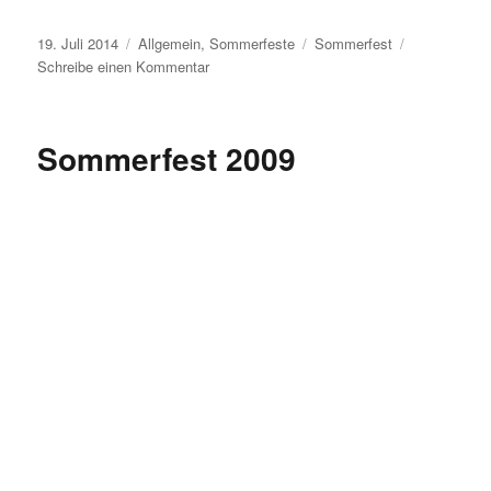
Veröffentlicht
Kategorien
Schlagwörter
19. Juli 2014
Allgemein
,
Sommerfeste
Sommerfest
am
zu
Schreibe einen Kommentar
Sommerfest
2014
–
Sommerfest 2009
im
Zeichen
des
Weltmeisters
…