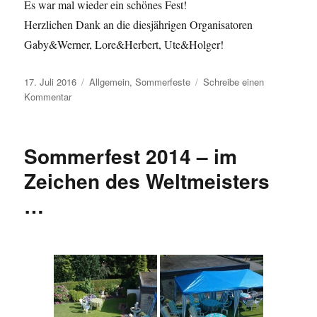
Es war mal wieder ein schönes Fest!
Herzlichen Dank an die diesjährigen Organisatoren
Gaby&Werner, Lore&Herbert, Ute&Holger!
Veröffentlicht
Kategorien
17. Juli 2016
Allgemein
,
Sommerfeste
Schreibe einen
am
zu
Kommentar
16.
Juli
2016
Sommerfest 2014 – im
Sommerfest
Zeichen des Weltmeisters
…