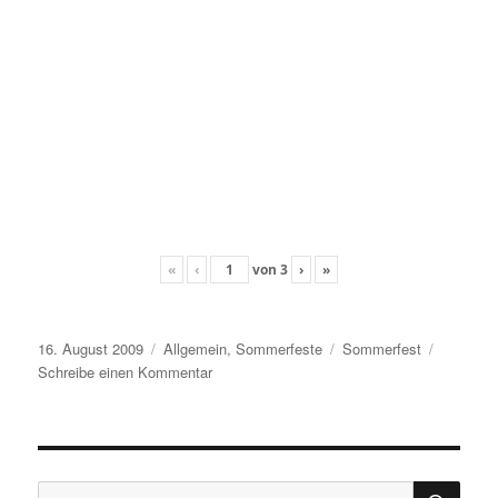
«
‹
von
3
›
»
Veröffentlicht
Kategorien
Schlagwörter
16. August 2009
Allgemein
,
Sommerfeste
Sommerfest
am
zu
Schreibe einen Kommentar
Sommerfest
2009
SU
Suche