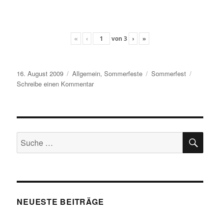
«
‹
von
3
›
»
Veröffentlicht
Kategorien
Schlagwörter
16. August 2009
Allgemein
,
Sommerfeste
Sommerfest
am
zu
Schreibe einen Kommentar
Sommerfest
2009
SU
Suche
nach:
NEUESTE BEITRÄGE