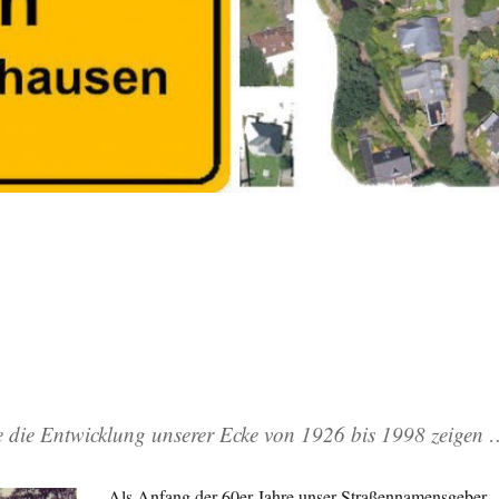
die die Entwicklung unserer Ecke von 1926 bis 1998 zeigen
Als Anfang der 60er Jahre unser Straßennamensgeber