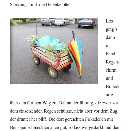
Stärkungstrunk die Gelenke ölte.
Los
ging´s
dann
mit
Kind,
Regens
chirm
und
Bollerk
arre
über den Grünen Weg zur Bahnunterführung, die zwar vor
dem einsetzenden Regen schützte, nicht aber vor dem Zug,
der drunter her pfiff. Die dort gereichten Frikadellen mit
Beilagen schmeckten allen gut, sodass wir gestärkt und dem