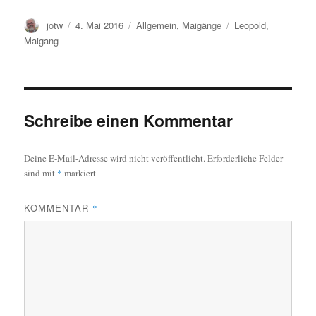
Autor
Veröffentlicht
Kategorien
Schlagwörter
jotw
4. Mai 2016
Allgemein
,
Maigänge
Leopold
,
am
Maigang
Schreibe einen Kommentar
Deine E-Mail-Adresse wird nicht veröffentlicht.
Erforderliche Felder
sind mit
*
markiert
KOMMENTAR
*