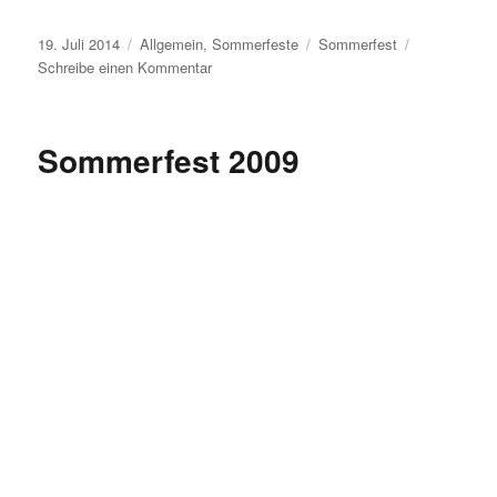
Veröffentlicht
Kategorien
Schlagwörter
19. Juli 2014
Allgemein
,
Sommerfeste
Sommerfest
am
zu
Schreibe einen Kommentar
Sommerfest
2014
–
Sommerfest 2009
im
Zeichen
des
Weltmeisters
…