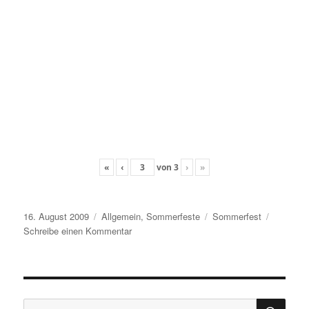
«
‹
von
3
›
»
Veröffentlicht
Kategorien
Schlagwörter
16. August 2009
Allgemein
,
Sommerfeste
Sommerfest
am
zu
Schreibe einen Kommentar
Sommerfest
2009
SU
Suche