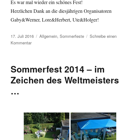
Es war mal wieder ein schönes Fest!
Herzlichen Dank an die diesjährigen Organisatoren
Gaby&Werner, Lore&Herbert, Ute&Holger!
Veröffentlicht
Kategorien
17. Juli 2016
Allgemein
,
Sommerfeste
Schreibe einen
am
zu
Kommentar
16.
Juli
2016
Sommerfest 2014 – im
Sommerfest
Zeichen des Weltmeisters
…