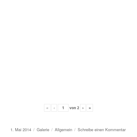
«
‹
von
2
›
»
Veröffentlicht
Format
Kategorien
zu
1. Mai 2014
Galerie
Allgemein
Schreibe einen Kommentar
am
Maiga