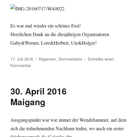
Es war mal wieder ein schönes Fest!
Herzlichen Dank an die diesjährigen Organisatoren
Gaby&Werner, Lore&Herbert, Ute&Holger!
Veröffentlicht
Kategorien
17. Juli 2016
Allgemein
,
Sommerfeste
Schreibe einen
am
zu
Kommentar
16.
Juli
2016
30. April 2016
Sommerfest
Maigang
Ausgangspunkt war wie immer der Wendehammer, auf dem
sich die teilnehmenden Nachbarn trafen, wo auch ein erster
Stärkungstrunk die Gelenke ölte.