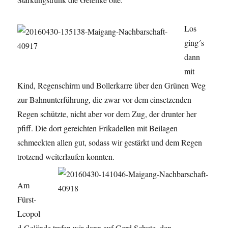
Los
ging´s
dann
mit
Kind, Regenschirm und Bollerkarre über den Grünen Weg
zur Bahnunterführung, die zwar vor dem einsetzenden
Regen schützte, nicht aber vor dem Zug, der drunter her
pfiff. Die dort gereichten Frikadellen mit Beilagen
schmeckten allen gut, sodass wir gestärkt und dem Regen
trotzend weiterlaufen konnten.
Am
Fürst-
Leopol
d-Gelände trafen wir dann auf Gerd Schute, den