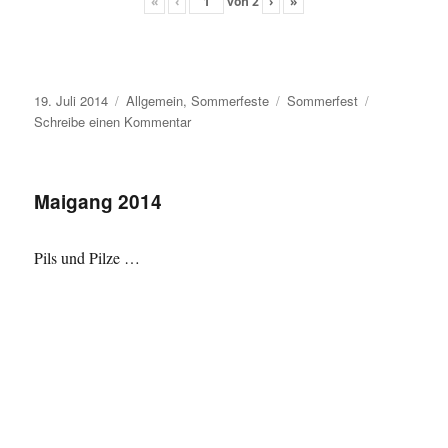
«
‹
von
2
›
»
Veröffentlicht
Kategorien
Schlagwörter
19. Juli 2014
Allgemein
,
Sommerfeste
Sommerfest
am
zu
Schreibe einen Kommentar
Sommerfest
2014
–
Maigang 2014
im
Zeichen
des
Pils und Pilze …
Weltmeisters
…