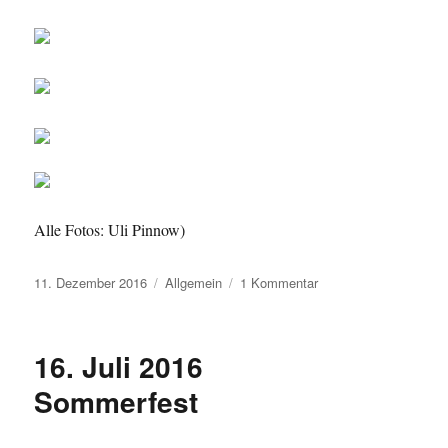
Alle Fotos: Uli Pinnow)
Veröffentlicht
Kategorien
zu
11. Dezember 2016
Allgemein
1 Kommentar
am
Alle
Jahre
wieder
16. Juli 2016
…
(Teil
Sommerfest
2)