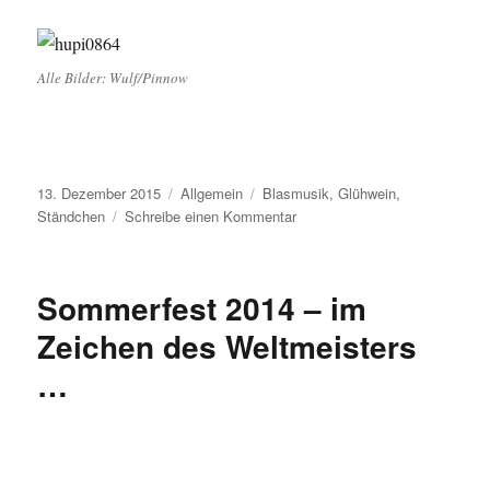
Alle Bilder: Wulf/Pinnow
Veröffentlicht
Kategorien
Schlagwörter
13. Dezember 2015
Allgemein
Blasmusik
,
Glühwein
,
am
zu
Ständchen
Schreibe einen Kommentar
13.
Dezember
2015:
Sommerfest 2014 – im
Die
Blasmusik
Zeichen des Weltmeisters
kommt!
…