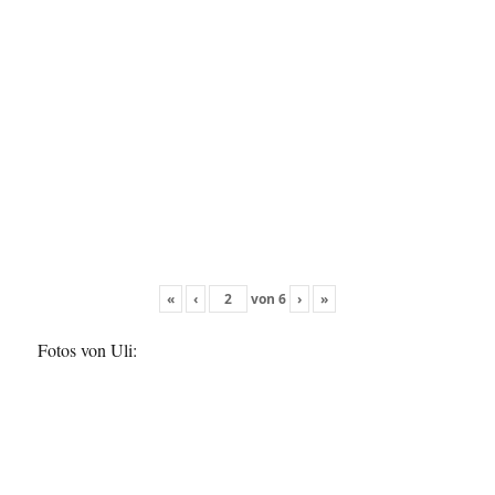
«
‹
von
6
›
»
Fotos von Uli: