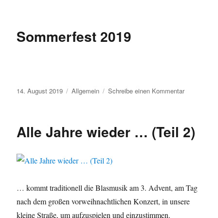
am
Blasmusi
Ständch
2022
Sommerfest 2019
Veröffentlicht
Kategorien
zu
14. August 2019
Allgemein
Schreibe einen Kommentar
am
Sommerfes
2019
Alle Jahre wieder … (Teil 2)
… kommt traditionell die Blasmusik am 3. Advent, am Tag
nach dem großen vorweihnachtlichen Konzert, in unsere
kleine Straße, um aufzuspielen und einzustimmen.