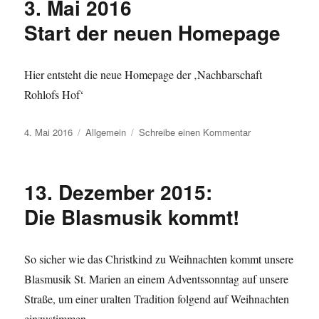
3. Mai 2016
Maigang
Start der neuen Homepage
Hier entsteht die neue Homepage der ‚Nachbarschaft
Rohlofs Hof‘
Veröffentlicht
Kategorien
zu
4. Mai 2016
Allgemein
Schreibe einen Kommentar
am
3.
Mai
2016
13. Dezember 2015:
Start
der
Die Blasmusik kommt!
neuen
Homepage
So sicher wie das Christkind zu Weihnachten kommt unsere
Blasmusik St. Marien an einem Adventssonntag auf unsere
Straße, um einer uralten Tradition folgend auf Weihnachten
einzustimmen.