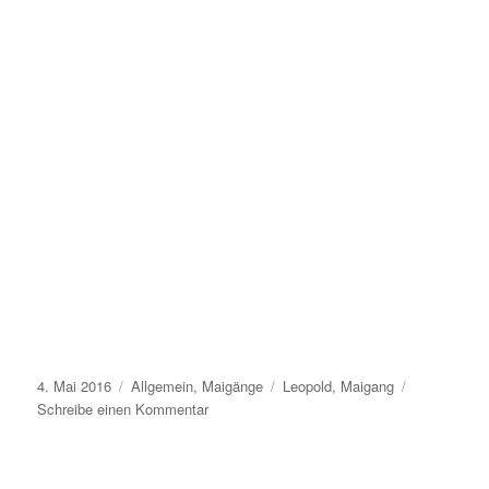
Veröffentlicht
Kategorien
Schlagwörter
4. Mai 2016
Allgemein
,
Maigänge
Leopold
,
Maigang
am
zu
Schreibe einen Kommentar
30.
April
2016